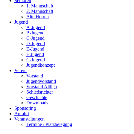
Senioren
1. Mannschaft
2. Mannschaft
Alte Herren
Jugend
A-Jugend
B-Jugend
C-Jugend
D-Jugend
E-Jugend
F-Jugend
G-Jugend
Jugendkonzept
Verein
Vorstand
Jugendvorstand
Vorstand Altliga
Schiedsrichter
Geschichte
Downloads
Sponsoring
Anfahrt
Veranstaltungen
Termine / Platzbelegung